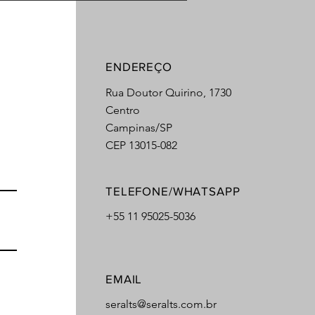
ENDEREÇO
Rua Doutor Quirino, 1730
Centro
Campinas/SP
CEP 13015-082
TELEFONE/WHATSAPP
+55 11 95025-5036
EMAIL
seralts@seralts.com.br