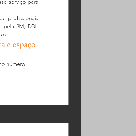
se serviço para 
profissionais 
o pela 3M, DBI-
tos. 
a e espaço 
mo número.
Ver tudo