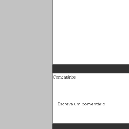
Comentários
Escreva um comentário
Chegando a mil metros de cabo
de aço, finalizamos mais um