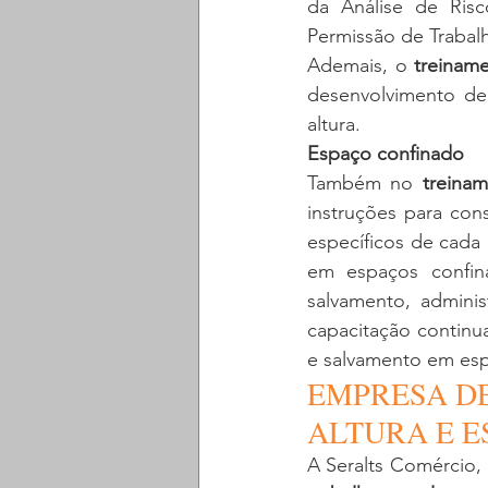
da Análise de Ris
Permissão de Trabalh
Ademais, o 
treinam
desenvolvimento de 
altura. 
Espaço confinado
Também no 
treina
instruções para cons
específicos de cada
em espaços confin
salvamento, adminis
capacitação continu
e salvamento em esp
EMPRESA D
ALTURA E E
A Seralts Comércio, 