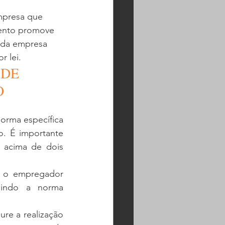
mpresa que 
mento promove 
oda empresa 
 lei. 
DE 
O
rma específica 
. É importante 
 acima de dois 
 o empregador 
indo a norma 
e a realização 