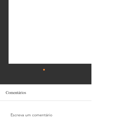
Comentários
Escreva um comentário
Instalações de Linha de Vida
Treinamento Boni
Vertical
Seralts!!