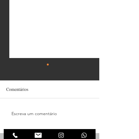
Comentários
Escreva um comentário
Instalações de Linha de Vida
Treinamento Boni
Vertical
Seralts!!