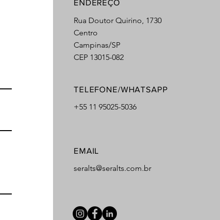
ENDEREÇO
Rua Doutor Quirino, 1730
Centro
Campinas/SP
CEP 13015-082
TELEFONE/WHATSAPP
+55 11 95025-5036
EMAIL
seralts@seralts.com.br