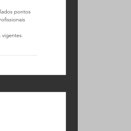
alados pontos 
fissionais 
 vigentes.
Ver tudo