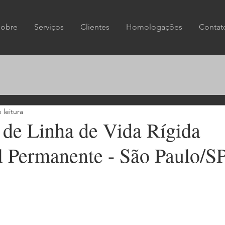
Sobre
Serviços
Clientes
Homologações
Contat
 leitura
o de Linha de Vida Rígida
l Permanente - São Paulo/S