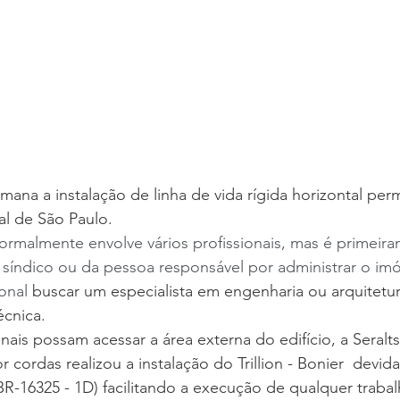
semana a instalação de linha de vida rígida horizontal pe
al de São Paulo.
ormalmente envolve vários profissionais, mas é primeir
síndico ou da pessoa responsável por administrar o imó
onal 
buscar um especialista em engenharia ou arquitetur
écnica.
nais possam acessar a área externa do edifício, a Seralts
 cordas realizou a instalação do Trillion - Bonier  devi
R-16325 - 1D) facilitando a execução de qualquer traba