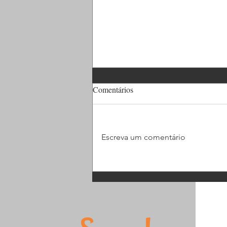
Comentários
Escreva um comentário
Chegando a mil metros de cabo
de aço, finalizamos mais um
projeto com sucesso!!