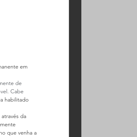
rmanente em 
amente de 
vel. Cabe 
a habilitado 
 através da 
damente 
lho que venha a 